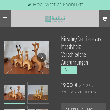
Hochwertige Produkte
Zum
Hauptinhalt
springen
Hirsche/Rentiere aus
Massivholz -
Verschiedene
Ausführungen
Sale!
19,00 €
22,00 €
zzgl. Versandkosten
Ausführung