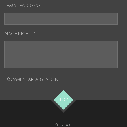
t
E-Mail-Adresse *
e
r
n
e
Nachricht *
Kommentar absenden
TOP
Kontakt