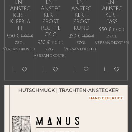
en-
en-
en-
en-
Anstec
Anstec
Anstec
Anstec
ker -
ker -
ker -
ker -
Kleebla
Prost
Prost
Fass
tt
rechte
rund
9,50 €
11,00 €
ckig
9,50 €
9,50 €
11,00 €
11,00 €
zzgl.
9,50 €
zzgl.
11,00 €
zzgl.
Versandkosten
Versandkosten
zzgl.
Versandkosten
Versandkosten
In den Warenkorb
In den Warenkorb
In den Warenkorb
In den Wa