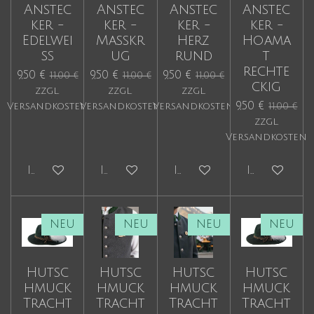
Anstec
Anstec
Anstec
Anstec
ker -
ker -
ker -
ker -
Edelwei
Maßkr
Herz
Hoama
ß
ug
rund
t
rechte
9,50 €
9,50 €
9,50 €
11,00 €
11,00 €
11,00 €
ckig
zzgl.
zzgl.
zzgl.
9,50 €
Versandkosten
Versandkosten
Versandkosten
11,00 €
zzgl.
Versandkosten
In den Warenkorb
In den Warenkorb
In den Warenkorb
In den Wa
NEU
NEU
NEU
NEU
Hutsc
Hutsc
Hutsc
Hutsc
hmuck
hmuck
hmuck
hmuck
Tracht
Tracht
Tracht
Tracht