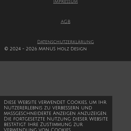
Impressum
d
5
e
S
n
t
AGB
e
r
n
Datenschutzerklärung
e
© 2024 - 2026 MANUS Holz Design
Diese Website verwendet Cookies, um Ihr
Nutzererlebnis zu verbessern und
maßgeschneiderte Anzeigen anzuzeigen.
Die fortgesetzte Nutzung dieser Website
bestätigt Ihre Zustimmung zur
Verwendung von Cookies.