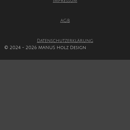
Impressum
d
0
e
S
n
t
AGB
e
r
n
Datenschutzerklärung
e
© 2024 - 2026 MANUS Holz Design