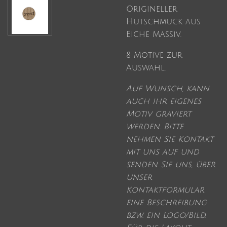
Origineller
Hutschmuck aus
Eiche Massiv.
8 Motive zur
Auswahl.
Auf Wunsch, kann
auch ihr eigenes
Motiv graviert
werden. Bitte
nehmen Sie Kontakt
mit uns auf und
senden Sie uns, über
unser
Kontaktformular
eine Beschreibung
bzw. ein Logo/Bild.