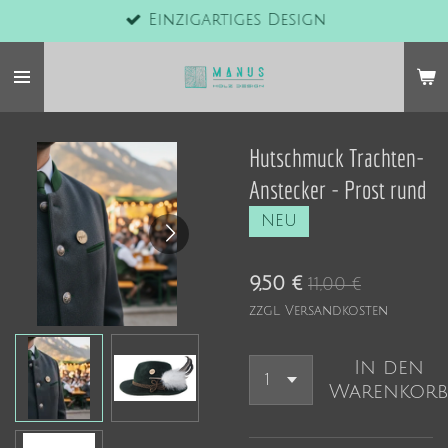
Einzigartiges Design
Zum
Hauptinhalt
springen
Hutschmuck Trachten-
Anstecker - Prost rund
NEU
9,50 €
11,00 €
zzgl. Versandkosten
In den
Warenkorb